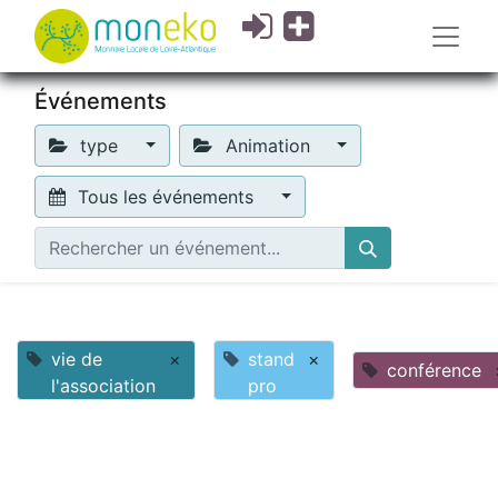
Événements
type
Animation
Tous les événements
vie de
×
stand
×
conférence
l'association
pro