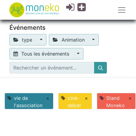
Événements
type
Animation
Tous les événements
vie de
×
ciné-
×
Stand
×
l'association
débat
Moneko