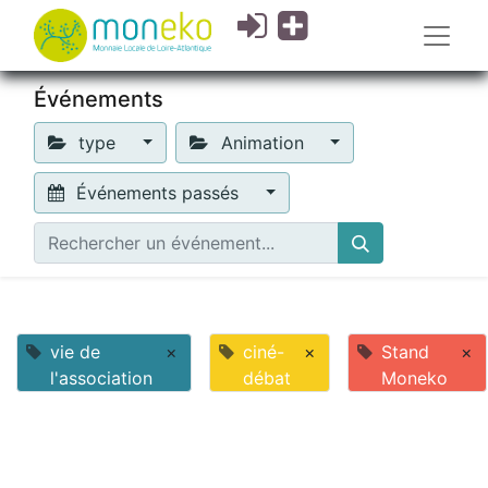
Événements
type
Animation
Événements passés
vie de
×
ciné-
×
Stand
×
l'association
débat
Moneko