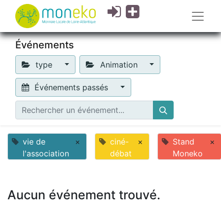
Événements
type
Animation
Événements passés
vie de
×
ciné-
×
Stand
×
l'association
débat
Moneko
Aucun événement trouvé.