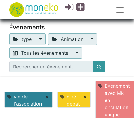
Événements
type
Animation
Tous les événements
Evenement
avec Mk
vie de
×
ciné-
×
en
l'association
débat
circulation
unique