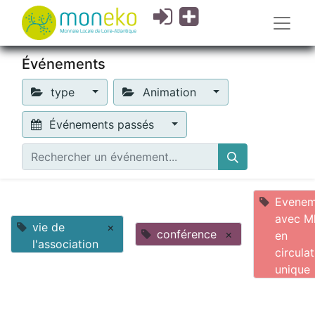
Événements
type
Animation
Événements passés
Evenem
avec M
vie de
×
conférence
×
en
l'association
circula
unique