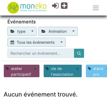
Événements
type
Animation
Tous les événements
atelier
×
vie de
×
stand
participatif
l'association
pro
Aucun événement trouvé.