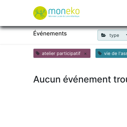
À propos
Où u
Événements
type
atelier participatif
×
vie de l'as
Aucun événement tro