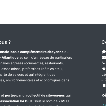
ous ?
C
nnaie locale complémentaire citoyenne
qui
e-Atlantique
au sein d’un réseau de particuliers
tenaires agréées (commerces, restaurants,
 associations, professions libérales etc.),
Le
harte de valeurs et qui intègrent des
– 
les, environnementales et économiques dans
Ré
e et
portée par un collectif de citoyen·nes
qui
n
association loi 1901
, sous le nom de «
MLC