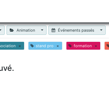
tiliser Moneko ?
Se lancer !
Actus
Contact
Fa
Animation
Événements passés
sociation
×
stand pro
×
formation
×
uvé.