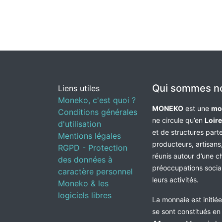
Qui sommes n
Liens utiles
Moneko, c'est quoi ?
MONEKO
est une
mo
Conditions générales
ne circule qu’en
Loir
d'utilisation
et de structures par
Mentions légales
producteurs, artisans,
RGPD - Protection
réunis autour d’une c
des données à
préoccupations socia
caractère personnel
leurs activités.
Moneko & les
logiciels libres
La monnaie est initié
se sont constitués e