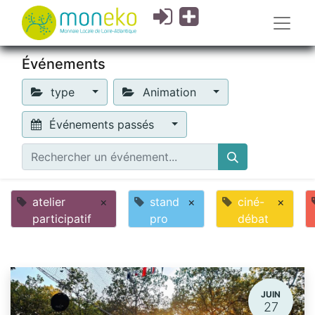
Événements
type
Animation
Événements passés
atelier
×
stand
×
ciné-
×
participatif
pro
débat
JUIN
27