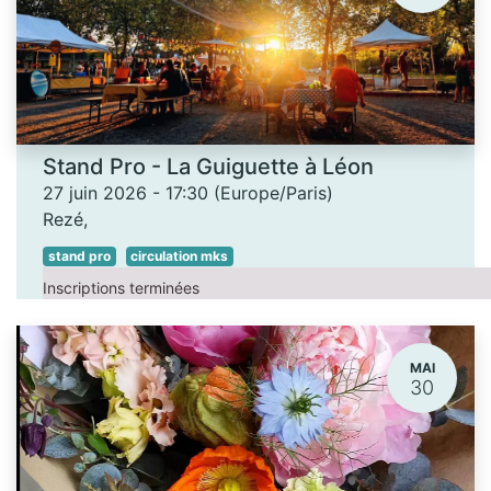
Stand Pro - La Guiguette à Léon
27 juin 2026
-
17:30
(
Europe/Paris
)
Rezé
,
stand pro
circulation mks
Inscriptions terminées
MAI
30