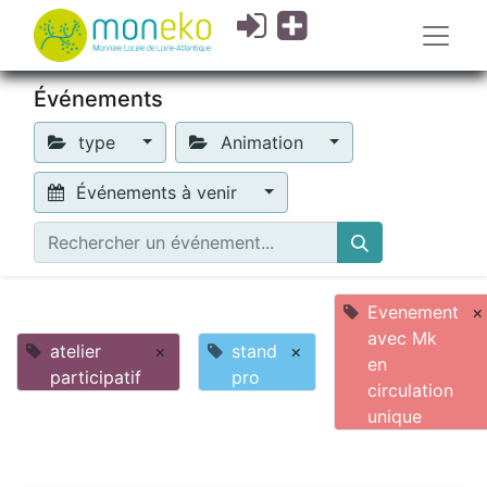
Événements
type
Animation
Événements à venir
Evenement
×
avec Mk
atelier
×
stand
×
en
participatif
pro
circulation
unique