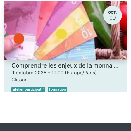
OCT.
09
Comprendre les enjeux de la monnaie locale - Les Ateliers des savoirs
9 octobre 2026
-
19:00
(
Europe/Paris
)
Clisson
,
atelier participatif
formation