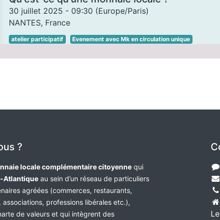
30 juillet 2025
-
09:30
(
Europe/Paris
)
NANTES
,
France
atelier participatif
Evenement avec Mk en circulation unique
ous ?
C
nnaie locale complémentaire citoyenne
qui
e-Atlantique
au sein d’un réseau de particuliers
tenaires agréées (commerces, restaurants,
 associations, professions libérales etc.),
Le
harte de valeurs et qui intègrent des