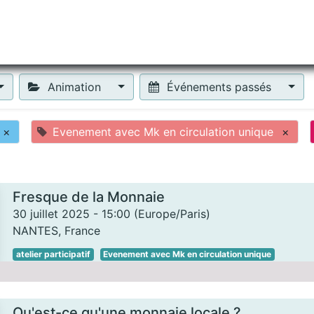
tiliser Moneko ?
Se lancer !
Actus
Contact
Fa
Animation
Événements passés
×
Evenement avec Mk en circulation unique
×
Fresque de la Monnaie
30 juillet 2025
-
15:00
(
Europe/Paris
)
NANTES
,
France
atelier participatif
Evenement avec Mk en circulation unique
Qu'est-ce qu'une monnaie locale ?