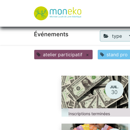
À propos
Où u
Événements
type
atelier participatif
×
stand pro
JUIL.
30
Inscriptions terminées