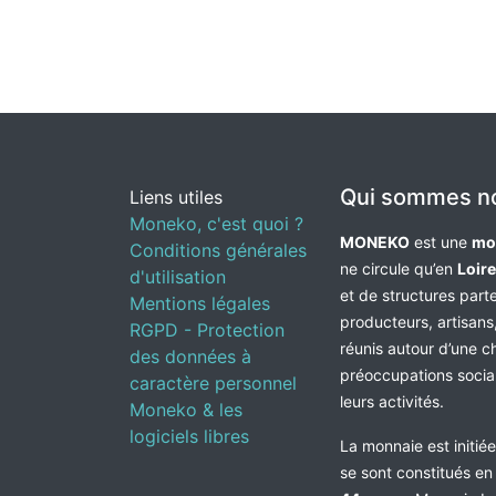
Qui sommes n
Liens utiles
Moneko, c'est quoi ?
MONEKO
est une
mo
Conditions générales
ne circule qu’en
Loir
d'utilisation
et de structures par
Mentions légales
producteurs, artisans,
RGPD - Protection
réunis autour d’une c
des données à
préoccupations socia
caractère personnel
leurs activités.
Moneko & les
logiciels libres
La monnaie est initié
se sont constitués e