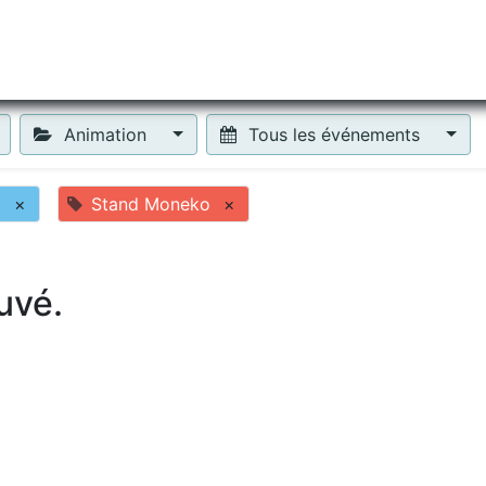
tiliser Moneko ?
Se lancer !
Actus
Contact
Fa
Animation
Tous les événements
o
×
Stand Moneko
×
uvé.