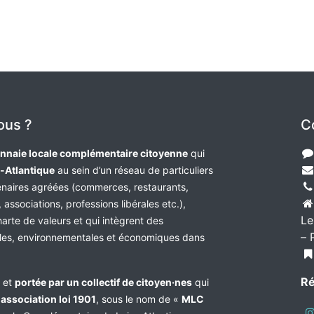
ous ?
C
nnaie locale complémentaire citoyenne
qui
e-Atlantique
au sein d’un réseau de particuliers
tenaires agréées (commerces, restaurants,
 associations, professions libérales etc.),
Le
harte de valeurs et qui intègrent des
– 
les, environnementales et économiques dans
Ré
e et
portée par un collectif de citoyen·nes
qui
n
association loi 1901
, sous le nom de «
MLC