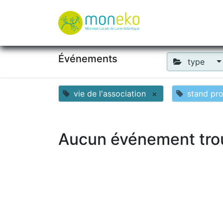
À propos
Où u
Événements
type
vie de l'association
×
stand pr
Aucun événement tro