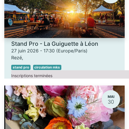
Stand Pro - La Guiguette à Léon
27 juin 2026
-
17:30
(
Europe/Paris
)
Rezé
,
stand pro
circulation mks
Inscriptions terminées
MAI
30