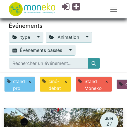
Événements
type
Animation
Événements passés
stand
×
ciné-
×
Stand
×
pro
débat
Moneko
JUIN
27