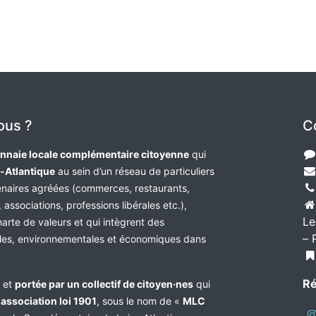
ous ?
C
nnaie locale complémentaire citoyenne
qui
e-Atlantique
au sein d’un réseau de particuliers
tenaires agréées (commerces, restaurants,
 associations, professions libérales etc.),
Le
harte de valeurs et qui intègrent des
– 
les, environnementales et économiques dans
Ré
e et
portée par un collectif de citoyen·nes
qui
n
association loi 1901
, sous le nom de «
MLC