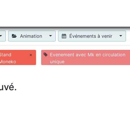
tiliser Moneko ?
Se lancer !
Actus
Contact
Fa
Animation
Événements à venir
Stand
×
Evenement avec Mk en circulation
Moneko
unique
uvé.