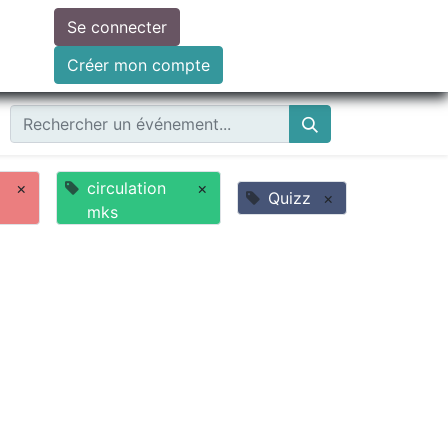
Se connecter
ire un don
Créer mon compte
×
circulation
×
Quizz
×
mks