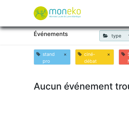
À propos
Où u
Événements
type
stand
×
ciné-
×
pro
débat
Aucun événement tro