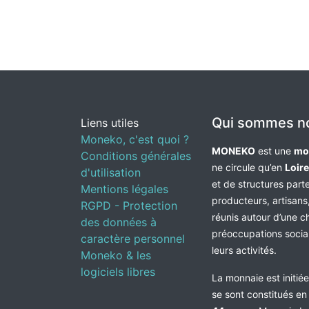
Qui sommes n
Liens utiles
Moneko, c'est quoi ?
MONEKO
est une
mo
Conditions générales
ne circule qu’en
Loir
d'utilisation
et de structures par
Mentions légales
producteurs, artisans,
RGPD - Protection
réunis autour d’une c
des données à
préoccupations socia
caractère personnel
leurs activités.
Moneko & les
logiciels libres
La monnaie est initié
se sont constitués e