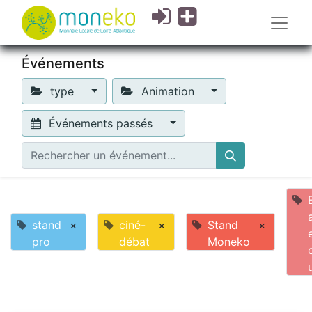
Événements
type
Animation
Événements passés
stand
×
ciné-
×
Stand
×
pro
débat
Moneko