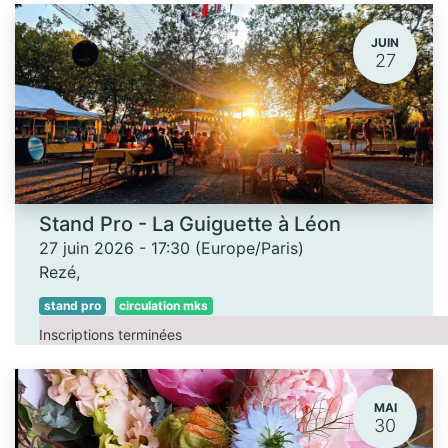
JUIN
27
Stand Pro - La Guiguette à Léon
27 juin 2026
-
17:30
(
Europe/Paris
)
Rezé
,
stand pro
circulation mks
Inscriptions terminées
MAI
30