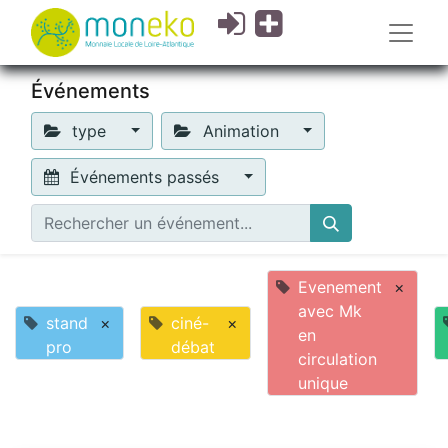
Événements
type
Animation
Événements passés
Evenement
×
avec Mk
stand
×
ciné-
×
en
pro
débat
circulation
unique