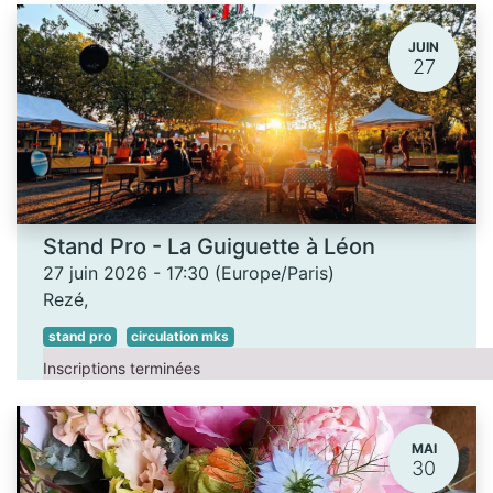
JUIN
27
Stand Pro - La Guiguette à Léon
27 juin 2026
-
17:30
(
Europe/Paris
)
Rezé
,
stand pro
circulation mks
Inscriptions terminées
MAI
30