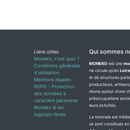
Qui sommes n
Liens utiles
Moneko, c'est quoi ?
MONEKO
est une
mo
Conditions générales
ne circule qu’en
Loir
d'utilisation
et de structures par
Mentions légales
producteurs, artisans,
RGPD - Protection
réunis autour d’une c
des données à
préoccupations socia
caractère personnel
leurs activités.
Moneko & les
logiciels libres
La monnaie est initié
se sont constitués e