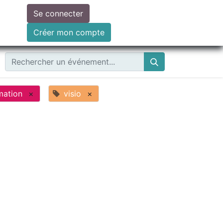
Se connecter
ire un don
Créer mon compte
mation
×
visio
×