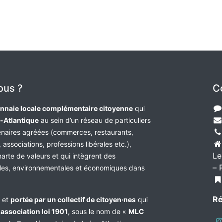
ous ?
C
nnaie locale complémentaire citoyenne
qui
e-Atlantique
au sein d’un réseau de particuliers
tenaires agréées (commerces, restaurants,
 associations, professions libérales etc.),
Le
harte de valeurs et qui intègrent des
– 
les, environnementales et économiques dans
Ré
e et
portée par un collectif de citoyen·nes
qui
n
association loi 1901
, sous le nom de «
MLC