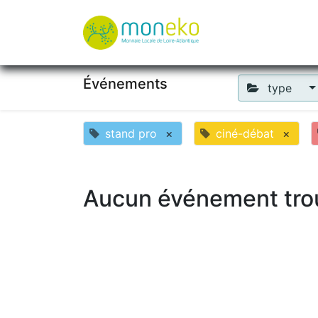
À propos
Où u
Événements
type
stand pro
×
ciné-débat
×
Aucun événement tro