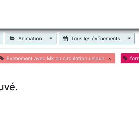
tiliser Moneko ?
Se lancer !
Actus
Contact
Fa
Animation
Tous les événements
Evenement avec Mk en circulation unique
×
for
uvé.