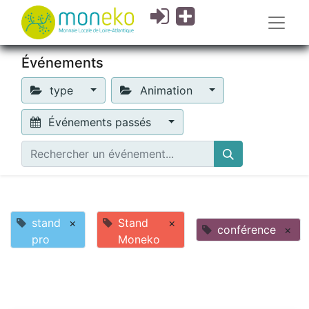
Événements
type
Animation
Événements passés
stand
×
Stand
×
conférence
×
pro
Moneko