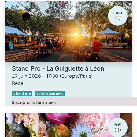
JUIN
27
Stand Pro - La Guiguette à Léon
27 juin 2026
-
17:30
(
Europe/Paris
)
Rezé
,
stand pro
circulation mks
Inscriptions terminées
MAI
30