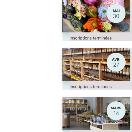
MAI
30
Inscriptions terminées
AVR.
27
Inscriptions terminées
MARS
14