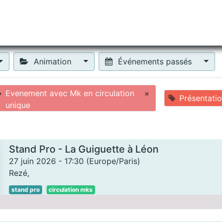
tiliser Moneko ?
Se lancer !
Actus
Contact
Fa
Animation
Événements passés
Evenement avec Mk en circulation
×
Présentati
unique
Stand Pro - La Guiguette à Léon
27 juin 2026
-
17:30
(
Europe/Paris
)
Rezé
,
stand pro
circulation mks