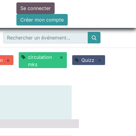
Se connecter
ire un don
Créer mon compte
circulation
×
on
×
Quizz
×
mks