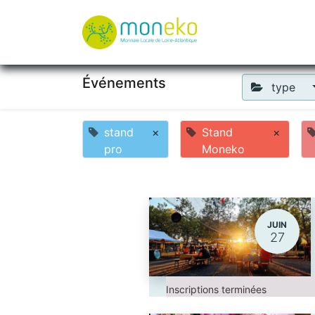
À propos
Où u
Événements
type
stand
×
Stand
×
pro
Moneko
JUIN
27
Inscriptions terminées