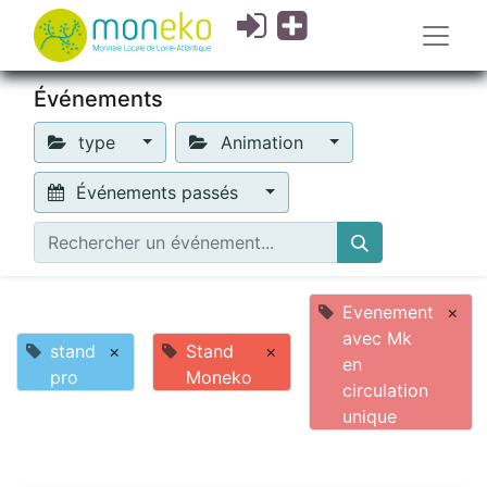
Événements
type
Animation
Événements passés
Evenement
×
avec Mk
stand
×
Stand
×
en
pro
Moneko
circulation
unique