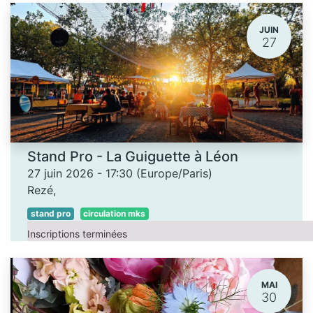
JUIN
27
Stand Pro - La Guiguette à Léon
27 juin 2026
-
17:30
(
Europe/Paris
)
Rezé
,
stand pro
circulation mks
Inscriptions terminées
MAI
30