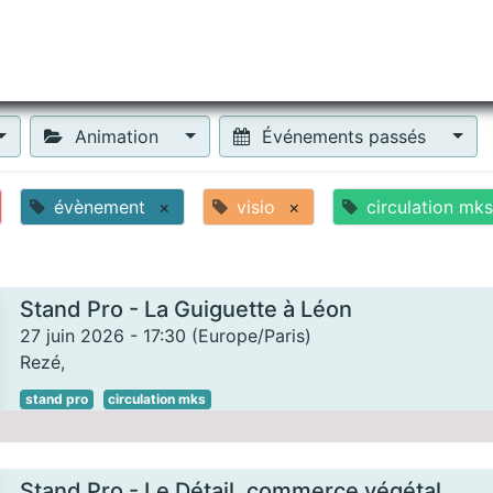
tiliser Moneko ?
Se lancer !
Actus
Contact
Fa
Animation
Événements passés
évènement
×
visio
×
circulation mks
Stand Pro - La Guiguette à Léon
27 juin 2026
-
17:30
(
Europe/Paris
)
Rezé
,
stand pro
circulation mks
Stand Pro - Le Détail, commerce végétal