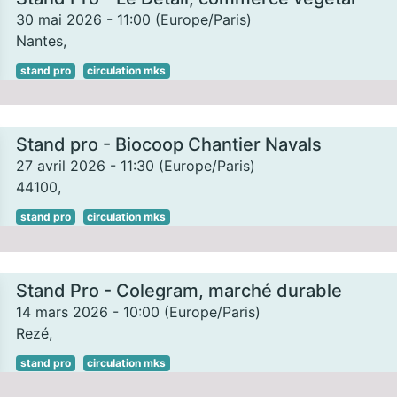
30 mai 2026
-
11:00
(
Europe/Paris
)
Nantes
,
stand pro
circulation mks
Stand pro - Biocoop Chantier Navals
27 avril 2026
-
11:30
(
Europe/Paris
)
44100
,
stand pro
circulation mks
Stand Pro - Colegram, marché durable
14 mars 2026
-
10:00
(
Europe/Paris
)
Rezé
,
stand pro
circulation mks