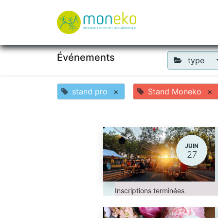
À propos
Où u
Événements
type
stand pro
×
Stand Moneko
×
JUIN
27
Inscriptions terminées