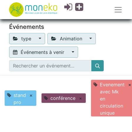
Événements
type
Animation
Événements à venir
Evenement
×
avec Mk
stand
×
conférence
×
en
pro
circulation
unique