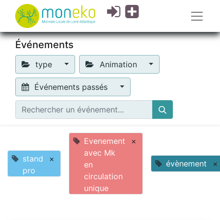
Événements
type
Animation
Événements passés
Evenement
×
avec Mk
stand
×
évènement
×
en
pro
circulation
unique