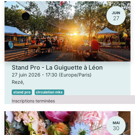
JUIN
27
Stand Pro - La Guiguette à Léon
27 juin 2026
-
17:30
(
Europe/Paris
)
Rezé
,
stand pro
circulation mks
Inscriptions terminées
MAI
30