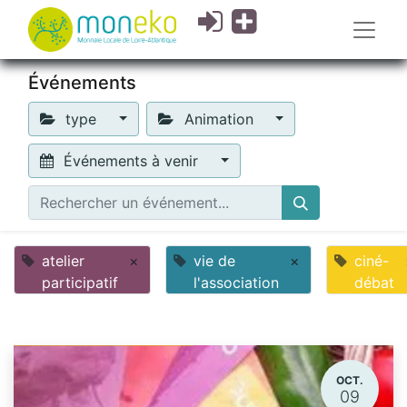
Événements
type
Animation
Événements à venir
atelier
×
vie de
×
ciné-
participatif
l'association
débat
OCT.
09