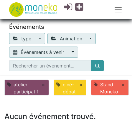
Événements
type
Animation
Événements à venir
atelier
×
ciné-
×
Stand
×
participatif
débat
Moneko
Aucun événement trouvé.