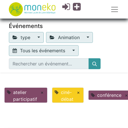
Événements
type
Animation
Tous les événements
atelier
×
ciné-
×
conférence
×
participatif
débat