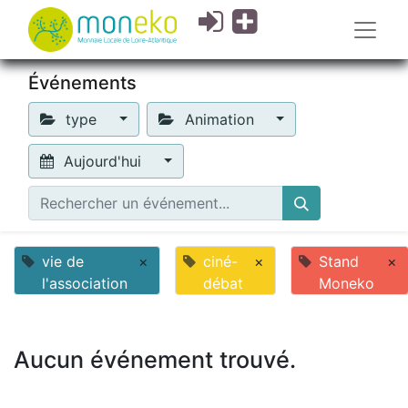
Événements
type
Animation
Aujourd'hui
vie de
×
ciné-
×
Stand
×
l'association
débat
Moneko
Aucun événement trouvé.