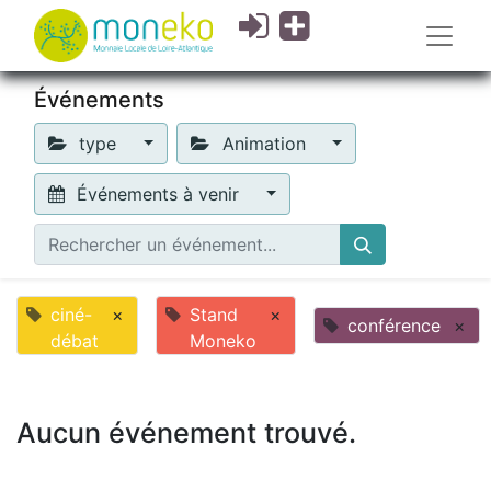
Événements
type
Animation
Événements à venir
ciné-
×
Stand
×
conférence
×
débat
Moneko
Aucun événement trouvé.