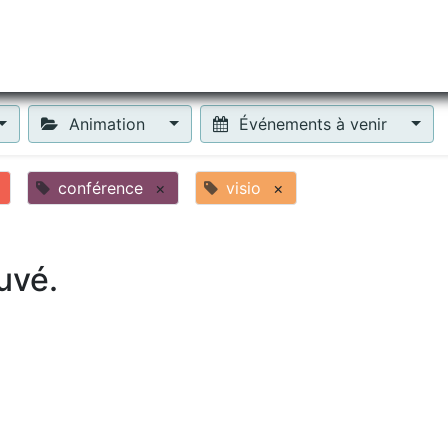
tiliser Moneko ?
Se lancer !
Actus
Contact
Fa
Animation
Événements à venir
conférence
×
visio
×
uvé.