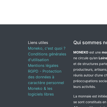
Qui sommes n
Liens utiles
Moneko, c'est quoi ?
MONEKO
est une
mo
Conditions générales
ne circule qu’en
Loir
d'utilisation
et de structures par
Mentions légales
producteurs, artisans,
RGPD - Protection
réunis autour d’une c
des données à
préoccupations socia
caractère personnel
leurs activités.
Moneko & les
logiciels libres
La monnaie est initié
se sont constitués e