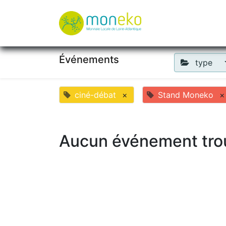
À propos
Où u
Événements
type
ciné-débat
×
Stand Moneko
×
Aucun événement tro