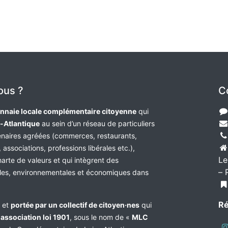
ous ?
C
nnaie locale complémentaire citoyenne
qui
e-Atlantique
au sein d’un réseau de particuliers
tenaires agréées (commerces, restaurants,
 associations, professions libérales etc.),
Le
harte de valeurs et qui intègrent des
– 
les, environnementales et économiques dans
Ré
e et
portée par un collectif de citoyen·nes
qui
n
association loi 1901
, sous le nom de «
MLC