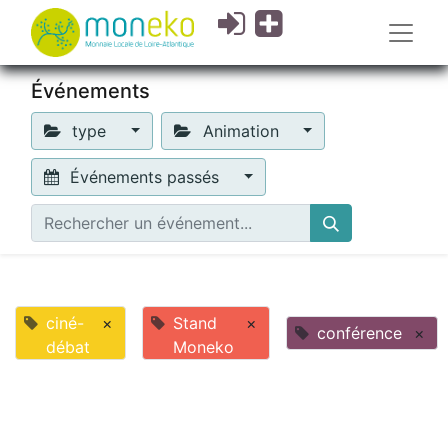
Événements
type
Animation
Événements passés
ciné-
×
Stand
×
conférence
×
débat
Moneko