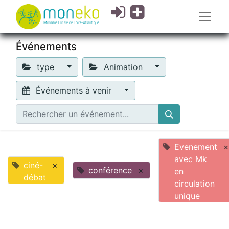
Événements
type
Animation
Événements à venir
Evenement
×
avec Mk
ciné-
×
conférence
×
en
débat
circulation
unique