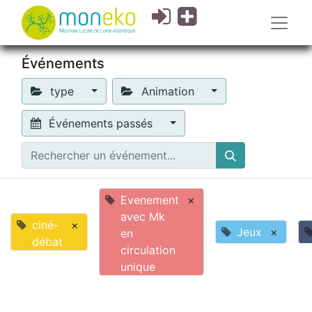
Événements
type
Animation
Événements passés
Evenement
×
avec Mk
ciné-
×
Jeux
×
en
débat
circulation
unique