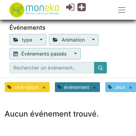
Événements
type
Animation
Événements passés
ciné-débat
×
évènement
×
Jeux
×
Aucun événement trouvé.