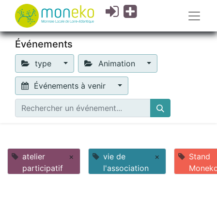
Événements
type
Animation
Événements à venir
atelier
×
vie de
×
Stand
participatif
l'association
Monek