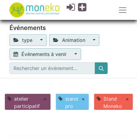
Événements
type
Animation
Événements à venir
atelier
×
stand
×
Stand
×
participatif
pro
Moneko