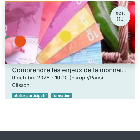
OCT.
09
Comprendre les enjeux de la monnaie locale - Les Ateliers des savoirs
9 octobre 2026
-
19:00
(
Europe/Paris
)
Clisson
,
atelier participatif
formation