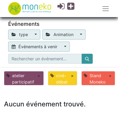
Événements
type
Animation
Événements à venir
atelier
×
ciné-
×
Stand
×
participatif
débat
Moneko
Aucun événement trouvé.