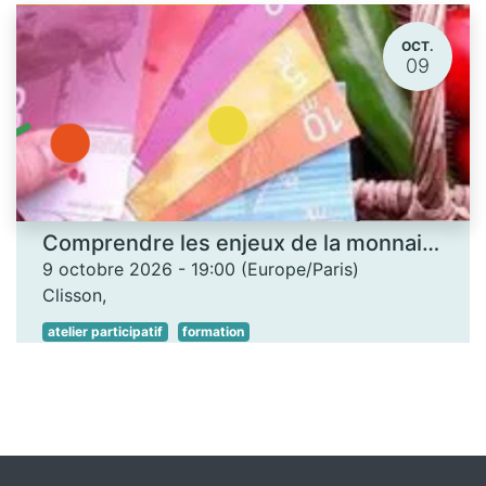
OCT.
09
Comprendre les enjeux de la monnaie locale - Les Ateliers des savoirs
9 octobre 2026
-
19:00
(
Europe/Paris
)
Clisson
,
atelier participatif
formation