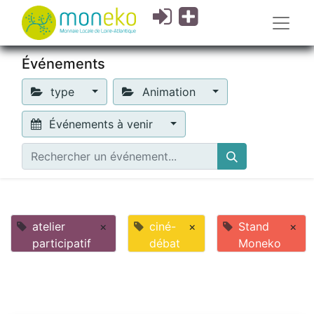
Événements
type
Animation
Événements à venir
atelier
×
ciné-
×
Stand
×
participatif
débat
Moneko