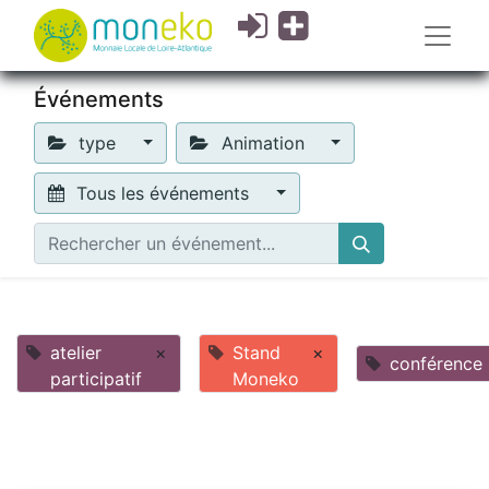
Événements
type
Animation
Tous les événements
atelier
×
Stand
×
conférence
participatif
Moneko