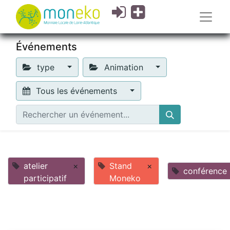
Événements
type
Animation
Tous les événements
atelier
×
Stand
×
conférence
participatif
Moneko