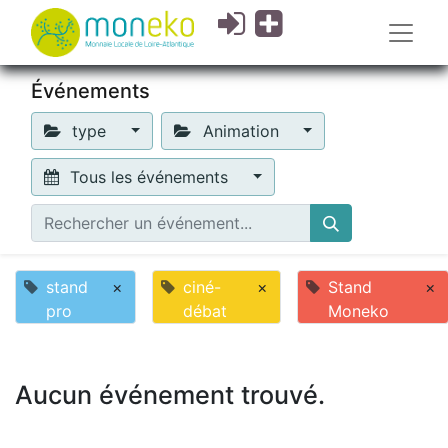
Événements
type
Animation
Tous les événements
stand
×
ciné-
×
Stand
×
pro
débat
Moneko
Aucun événement trouvé.