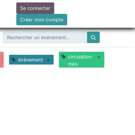
Se connecter
ire un don
Créer mon compte
circulation
×
évènement
×
mks