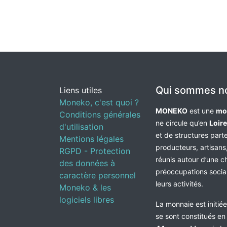
Qui sommes n
Liens utiles
Moneko, c'est quoi ?
MONEKO
est une
mo
Conditions générales
ne circule qu’en
Loir
d'utilisation
et de structures par
Mentions légales
producteurs, artisans,
RGPD - Protection
réunis autour d’une c
des données à
préoccupations socia
caractère personnel
leurs activités.
Moneko & les
logiciels libres
La monnaie est initié
se sont constitués e