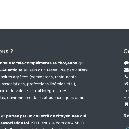
ous ?
C
nnaie locale complémentaire citoyenne
qui
e-Atlantique
au sein d’un réseau de particuliers
tenaires agréées (commerces, restaurants,
 associations, professions libérales etc.),
Le
harte de valeurs et qui intègrent des
– 
les, environnementales et économiques dans
Ré
e et
portée par un collectif de citoyen·nes
qui
n
association loi 1901
, sous le nom de «
MLC