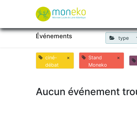
À propos
Où u
Événements
type
ciné-
×
Stand
×
débat
Moneko
Aucun événement tro