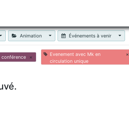
tiliser Moneko ?
Se lancer !
Actus
Contact
Fa
Animation
Événements à venir
Evenement avec Mk en
×
conférence
×
circulation unique
uvé.