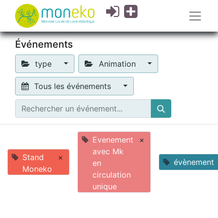
Événements
type
Animation
Tous les événements
Evenement
×
avec Mk
Stand
×
évènement
en
Moneko
circulation
unique