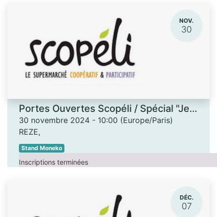
NOV.
30
Portes Ouvertes Scopéli / Spécial "Jeux de société"
30 novembre 2024
-
10:00
(
Europe/Paris
)
REZE
,
Stand Moneko
Inscriptions terminées
DÉC.
07