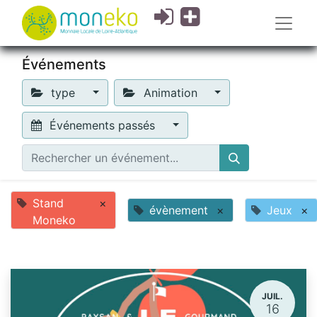
Événements
type
Animation
Événements passés
Stand
×
évènement
×
Jeux
×
Moneko
JUIL.
16