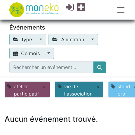
Événements
type
Animation
Ce mois
atelier
×
vie de
×
stand
participatif
l'association
pro
Aucun événement trouvé.