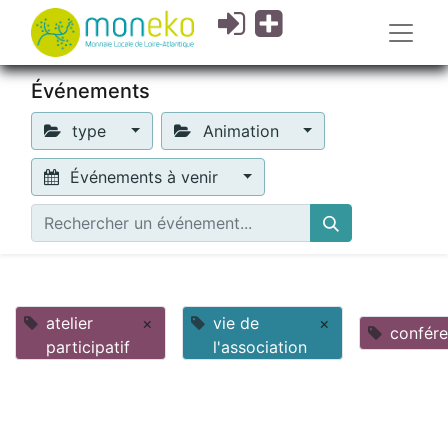
Événements
type
Animation
Événements à venir
atelier
×
vie de
×
confér
participatif
l'association