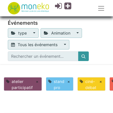
Événements
type
Animation
Tous les événements
atelier
×
stand
×
ciné-
×
participatif
pro
débat