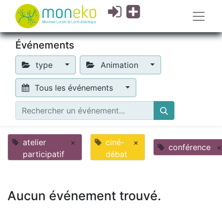
Événements
type
Animation
Tous les événements
atelier
×
ciné-
×
conférence
×
participatif
débat
Aucun événement trouvé.