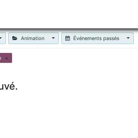
tiliser Moneko ?
Se lancer !
Actus
Contact
Fa
Animation
Événements passés
e
×
uvé.