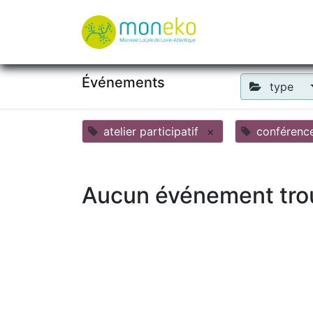
À propos
Où u
Événements
type
atelier participatif
×
conférenc
Aucun événement tro