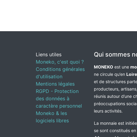
Qui sommes n
Liens utiles
Moneko, c'est quoi ?
MONEKO
est une
mo
Conditions générales
ne circule qu’en
Loir
d'utilisation
et de structures par
Mentions légales
producteurs, artisans,
RGPD - Protection
réunis autour d’une c
des données à
préoccupations socia
caractère personnel
leurs activités.
Moneko & les
logiciels libres
La monnaie est initié
se sont constitués e