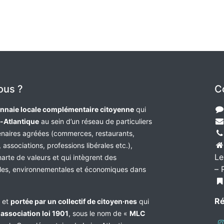
ous ?
C
nnaie locale complémentaire citoyenne
qui
e-Atlantique
au sein d’un réseau de particuliers
tenaires agréées (commerces, restaurants,
 associations, professions libérales etc.),
Le
harte de valeurs et qui intègrent des
– 
les, environnementales et économiques dans
Ré
e et
portée par un collectif de citoyen·nes
qui
n
association loi 1901
, sous le nom de «
MLC