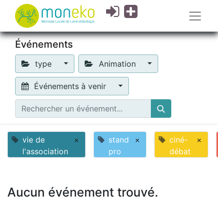
Événements
type
Animation
Événements à venir
vie de
×
stand
×
ciné-
×
l'association
pro
débat
Aucun événement trouvé.