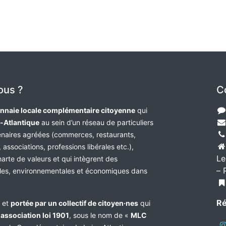
ous ?
C
nnaie locale complémentaire citoyenne
qui
e-Atlantique
au sein d’un réseau de particuliers
tenaires agréées (commerces, restaurants,
 associations, professions libérales etc.),
Le
harte de valeurs et qui intègrent des
– 
les, environnementales et économiques dans
Ré
e et
portée par un collectif de citoyen·nes
qui
n
association loi 1901
, sous le nom de «
MLC