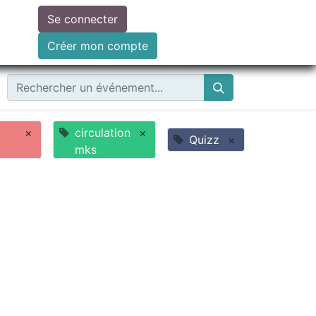
Se connecter
ire un don
Créer mon compte
×
circulation
×
Quizz
×
mks