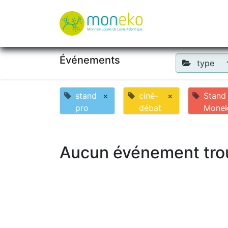
À propos
Où u
Événements
type
stand
×
ciné-
×
Stand
pro
débat
Mone
Aucun événement tro