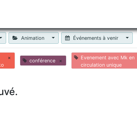
tiliser Moneko ?
Se lancer !
Actus
Contact
Fa
Animation
Événements à venir
×
Evenement avec Mk en
conférence
×
ko
circulation unique
uvé.