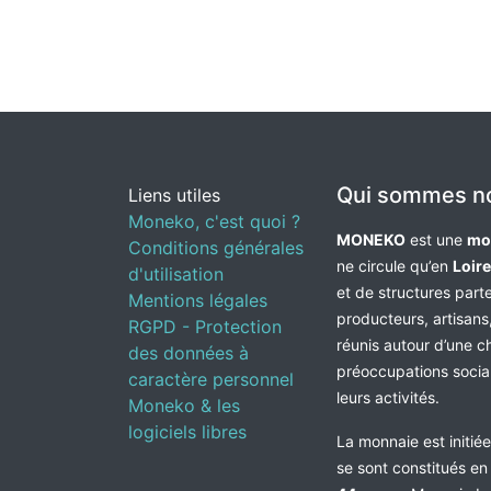
Qui sommes n
Liens utiles
Moneko, c'est quoi ?
MONEKO
est une
mo
Conditions générales
ne circule qu’en
Loir
d'utilisation
et de structures par
Mentions légales
producteurs, artisans,
RGPD - Protection
réunis autour d’une c
des données à
préoccupations socia
caractère personnel
leurs activités.
Moneko & les
logiciels libres
La monnaie est initié
se sont constitués e